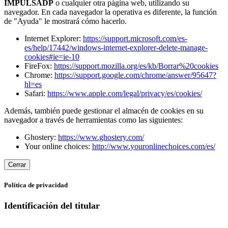
IMPULSADP
o cualquier otra página web, utilizando su
navegador. En cada navegador la operativa es diferente, la función
de "Ayuda" le mostrará cómo hacerlo.
Internet Explorer:
https://support.microsoft.com/es-
es/help/17442/windows-internet-explorer-delete-manage-
cookies#ie=ie-10
FireFox:
https://support.mozilla.org/es/kb/Borrar%20cookies
Chrome:
https://support.google.com/chrome/answer/95647?
hl=es
Safari:
https://www.apple.com/legal/privacy/es/cookies/
Además, también puede gestionar el almacén de cookies en su
navegador a través de herramientas como las siguientes:
Ghostery:
https://www.ghostery.com/
Your online choices:
http://www.youronlinechoices.com/es/
Cerrar
Política de privacidad
Identificación del titular