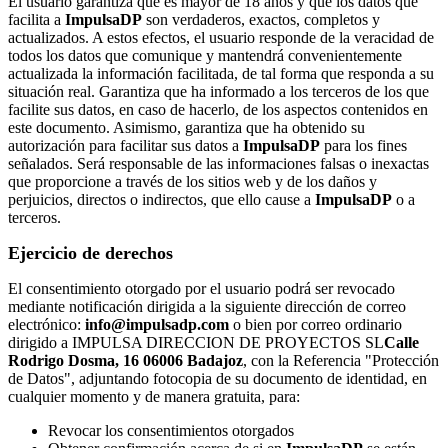
El usuario garantiza que es mayor de 18 años y que los datos que
facilita a
ImpulsaDP
son verdaderos, exactos, completos y
actualizados. A estos efectos, el usuario responde de la veracidad de
todos los datos que comunique y mantendrá convenientemente
actualizada la información facilitada, de tal forma que responda a su
situación real. Garantiza que ha informado a los terceros de los que
facilite sus datos, en caso de hacerlo, de los aspectos contenidos en
este documento. Asimismo, garantiza que ha obtenido su
autorización para facilitar sus datos a
ImpulsaDP
para los fines
señalados. Será responsable de las informaciones falsas o inexactas
que proporcione a través de los sitios web y de los daños y
perjuicios, directos o indirectos, que ello cause a
ImpulsaDP
o a
terceros.
Ejercicio de derechos
El consentimiento otorgado por el usuario podrá ser revocado
mediante notificación dirigida a la siguiente dirección de correo
electrónico:
info@impulsadp.com
o bien por correo ordinario
dirigido a IMPULSA DIRECCION DE PROYECTOS SL
Calle
Rodrigo Dosma, 16 06006 Badajoz
, con la Referencia "Protección
de Datos", adjuntando fotocopia de su documento de identidad, en
cualquier momento y de manera gratuita, para:
Revocar los consentimientos otorgados