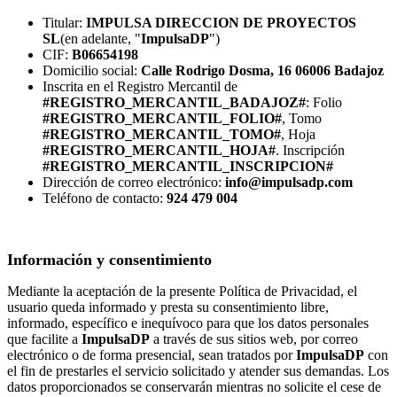
Titular:
IMPULSA DIRECCION DE PROYECTOS
SL
(en adelante, "
ImpulsaDP
")
CIF:
B06654198
Domicilio social:
Calle Rodrigo Dosma, 16 06006 Badajoz
Inscrita en el Registro Mercantil de
#REGISTRO_MERCANTIL_BADAJOZ#
: Folio
#REGISTRO_MERCANTIL_FOLIO#
, Tomo
#REGISTRO_MERCANTIL_TOMO#
, Hoja
#REGISTRO_MERCANTIL_HOJA#
. Inscripción
#REGISTRO_MERCANTIL_INSCRIPCION#
Dirección de correo electrónico:
info@impulsadp.com
Teléfono de contacto:
924 479 004
Información y consentimiento
Mediante la aceptación de la presente Política de Privacidad, el
usuario queda informado y presta su consentimiento libre,
informado, específico e inequívoco para que los datos personales
que facilite a
ImpulsaDP
a través de sus sitios web, por correo
electrónico o de forma presencial, sean tratados por
ImpulsaDP
con
el fin de prestarles el servicio solicitado y atender sus demandas. Los
datos proporcionados se conservarán mientras no solicite el cese de