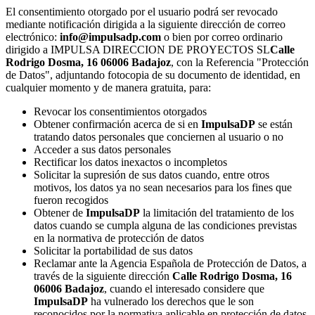
El consentimiento otorgado por el usuario podrá ser revocado
mediante notificación dirigida a la siguiente dirección de correo
electrónico:
info@impulsadp.com
o bien por correo ordinario
dirigido a IMPULSA DIRECCION DE PROYECTOS SL
Calle
Rodrigo Dosma, 16 06006 Badajoz
, con la Referencia "Protección
de Datos", adjuntando fotocopia de su documento de identidad, en
cualquier momento y de manera gratuita, para:
Revocar los consentimientos otorgados
Obtener confirmación acerca de si en
ImpulsaDP
se están
tratando datos personales que conciernen al usuario o no
Acceder a sus datos personales
Rectificar los datos inexactos o incompletos
Solicitar la supresión de sus datos cuando, entre otros
motivos, los datos ya no sean necesarios para los fines que
fueron recogidos
Obtener de
ImpulsaDP
la limitación del tratamiento de los
datos cuando se cumpla alguna de las condiciones previstas
en la normativa de protección de datos
Solicitar la portabilidad de sus datos
Reclamar ante la Agencia Española de Protección de Datos, a
través de la siguiente dirección
Calle Rodrigo Dosma, 16
06006 Badajoz
, cuando el interesado considere que
ImpulsaDP
ha vulnerado los derechos que le son
reconocidos por la normativa aplicable en protección de datos