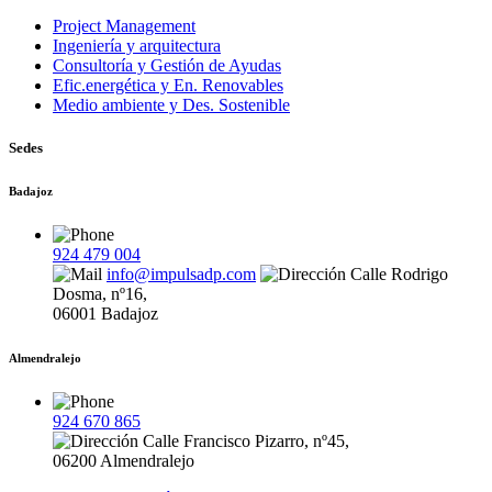
Project Management
Ingeniería y arquitectura
Consultoría y Gestión de Ayudas
Efic.energética y En. Renovables
Medio ambiente y Des. Sostenible
Sedes
Badajoz
924 479 004
info@impulsadp.com
Calle Rodrigo
Dosma, nº16,
06001 Badajoz
Almendralejo
924 670 865
Calle Francisco Pizarro, nº45,
06200 Almendralejo