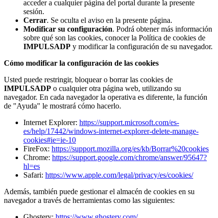
acceder a cualquier página del portal durante la presente
sesión.
Cerrar
. Se oculta el aviso en la presente página.
Modificar su configuración
. Podrá obtener más información
sobre qué son las cookies, conocer la Política de cookies de
IMPULSADP
y modificar la configuración de su navegador.
Cómo modificar la configuración de las cookies
Usted puede restringir, bloquear o borrar las cookies de
IMPULSADP
o cualquier otra página web, utilizando su
navegador. En cada navegador la operativa es diferente, la función
de "Ayuda" le mostrará cómo hacerlo.
Internet Explorer:
https://support.microsoft.com/es-
es/help/17442/windows-internet-explorer-delete-manage-
cookies#ie=ie-10
FireFox:
https://support.mozilla.org/es/kb/Borrar%20cookies
Chrome:
https://support.google.com/chrome/answer/95647?
hl=es
Safari:
https://www.apple.com/legal/privacy/es/cookies/
Además, también puede gestionar el almacén de cookies en su
navegador a través de herramientas como las siguientes:
Ghostery:
https://www.ghostery.com/