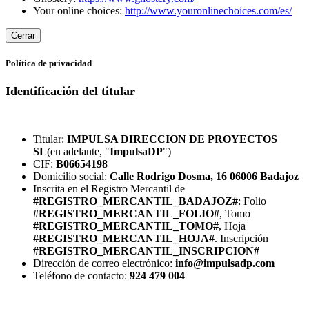
Your online choices:
http://www.youronlinechoices.com/es/
Cerrar
Política de privacidad
Identificación del titular
Titular:
IMPULSA DIRECCION DE PROYECTOS
SL
(en adelante, "
ImpulsaDP
")
CIF:
B06654198
Domicilio social:
Calle Rodrigo Dosma, 16 06006 Badajoz
Inscrita en el Registro Mercantil de
#REGISTRO_MERCANTIL_BADAJOZ#
: Folio
#REGISTRO_MERCANTIL_FOLIO#
, Tomo
#REGISTRO_MERCANTIL_TOMO#
, Hoja
#REGISTRO_MERCANTIL_HOJA#
. Inscripción
#REGISTRO_MERCANTIL_INSCRIPCION#
Dirección de correo electrónico:
info@impulsadp.com
Teléfono de contacto:
924 479 004