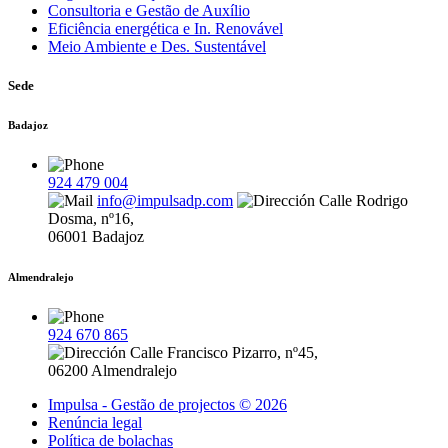
Consultoria e Gestão de Auxílio
Eficiência energética e In. Renovável
Meio Ambiente e Des. Sustentável
Sede
Badajoz
924 479 004
info@impulsadp.com
Calle Rodrigo
Dosma, nº16,
06001 Badajoz
Almendralejo
924 670 865
Calle Francisco Pizarro, nº45,
06200 Almendralejo
Impulsa - Gestão de projectos © 2026
Renúncia legal
Política de bolachas