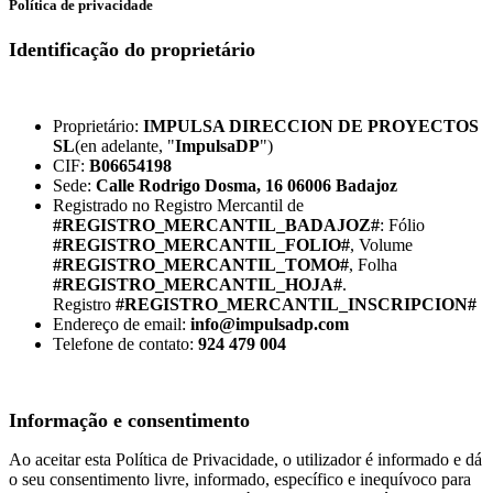
Política de privacidade
Identificação do proprietário
Proprietário:
IMPULSA DIRECCION DE PROYECTOS
SL
(en adelante, "
ImpulsaDP
")
CIF:
B06654198
Sede:
Calle Rodrigo Dosma, 16 06006 Badajoz
Registrado no Registro Mercantil de
#REGISTRO_MERCANTIL_BADAJOZ#
: Fólio
#REGISTRO_MERCANTIL_FOLIO#
, Volume
#REGISTRO_MERCANTIL_TOMO#
, Folha
#REGISTRO_MERCANTIL_HOJA#
.
Registro
#REGISTRO_MERCANTIL_INSCRIPCION#
Endereço de email:
info@impulsadp.com
Telefone de contato:
924 479 004
Informação e consentimento
Ao aceitar esta Política de Privacidade, o utilizador é informado e dá
o seu consentimento livre, informado, específico e inequívoco para