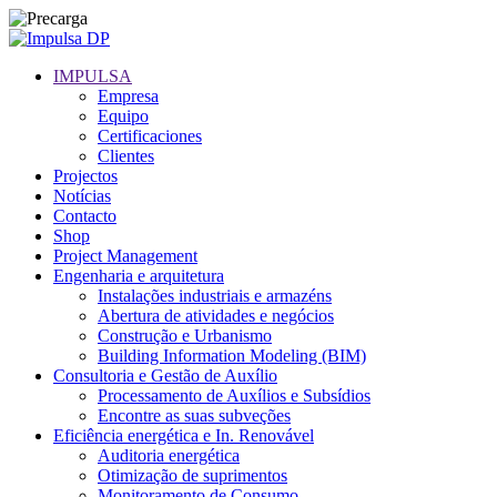
IMPULSA
Empresa
Equipo
Certificaciones
Clientes
Projectos
Notícias
Contacto
Shop
Project Management
Engenharia e arquitetura
Instalações industriais e armazéns
Abertura de atividades e negócios
Construção e Urbanismo
Building Information Modeling (BIM)
Consultoria e Gestão de Auxílio
Processamento de Auxílios e Subsídios
Encontre as suas subveções
Eficiência energética e In. Renovável
Auditoria energética
Otimização de suprimentos
Monitoramento de Consumo