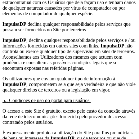
extracontratual com os Usuários que dela façam uso e tenham danos
de qualquer natureza causados ​​por vírus de computador ou por
elementos de computador de qualquer espécie.
ImpulsaDP
declina qualquer responsabilidade pelos serviços que
possam ser fornecidos no Site por terceiros.
ImpulsaDP
, declina qualquer responsabilidade pelos serviços e / ou
informações fornecidas em outros sites com links.
ImpulsaDP
não
controla ou exerce qualquer tipo de supervisão em sites de terceiros.
Aconselhamos aos Utilizadores dos mesmos que actuem com
prudência e consultem as possíveis condições legais que se
encontram expostas nas referidas páginas.
Os utilizadores que enviam qualquer tipo de informação à
ImpulsaDP
, comprometem-se a que seja verdadeira e que não viole
quaisquer direitos de terceiros ou a legislação em vigor.
5.- Condições de uso do portal para usuários.
O acesso a este Site é gratuito, exceto pelo custo da conexão através
da rede de telecomunicações fornecida pelo provedor de acesso
contratado pelos usuários.
É expressamente proibida a utilização do Site para fins prejudiciais
de bens ou interesses da
ImpulsaDP
, ou de terceiros ou que de