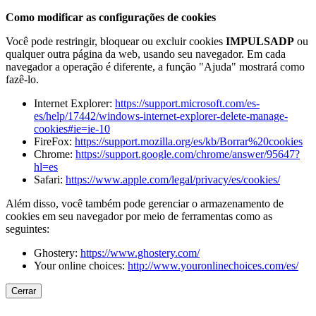
Como modificar as configurações de cookies
Você pode restringir, bloquear ou excluir cookies
IMPULSADP
ou
qualquer outra página da web, usando seu navegador. Em cada
navegador a operação é diferente, a função "Ajuda" mostrará como
fazê-lo.
Internet Explorer:
https://support.microsoft.com/es-
es/help/17442/windows-internet-explorer-delete-manage-
cookies#ie=ie-10
FireFox:
https://support.mozilla.org/es/kb/Borrar%20cookies
Chrome:
https://support.google.com/chrome/answer/95647?
hl=es
Safari:
https://www.apple.com/legal/privacy/es/cookies/
Além disso, você também pode gerenciar o armazenamento de
cookies em seu navegador por meio de ferramentas como as
seguintes:
Ghostery:
https://www.ghostery.com/
Your online choices:
http://www.youronlinechoices.com/es/
Cerrar