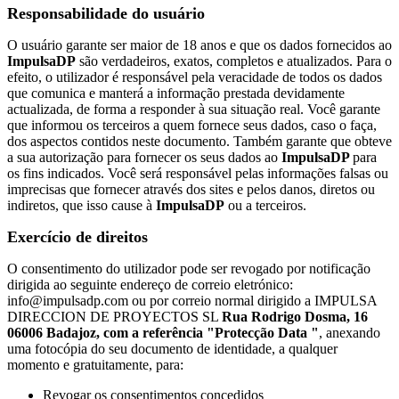
Responsabilidade do usuário
O usuário garante ser maior de 18 anos e que os dados fornecidos ao
ImpulsaDP
são verdadeiros, exatos, completos e atualizados. Para o
efeito, o utilizador é responsável pela veracidade de todos os dados
que comunica e manterá a informação prestada devidamente
actualizada, de forma a responder à sua situação real. Você garante
que informou os terceiros a quem fornece seus dados, caso o faça,
dos aspectos contidos neste documento. Também garante que obteve
a sua autorização para fornecer os seus dados ao
ImpulsaDP
para
os fins indicados. Você será responsável pelas informações falsas ou
imprecisas que fornecer através dos sites e pelos danos, diretos ou
indiretos, que isso cause à
ImpulsaDP
ou a terceiros.
Exercício de direitos
O consentimento do utilizador pode ser revogado por notificação
dirigida ao seguinte endereço de correio eletrónico:
info@impulsadp.com ou por correio normal dirigido a IMPULSA
DIRECCION DE PROYECTOS SL
Rua Rodrigo Dosma, 16
06006 Badajoz, com a referência "Protecção Data "
, anexando
uma fotocópia do seu documento de identidade, a qualquer
momento e gratuitamente, para:
Revogar os consentimentos concedidos